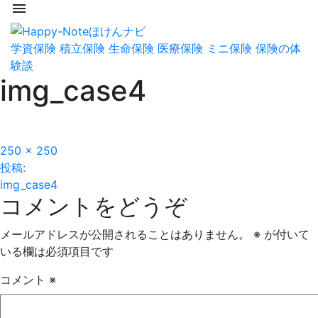
menu
学資保険
積立保険
生命保険
医療保険
ミニ保険
保険の体
験談
img_case4
フ
250 × 250
投
ル
投稿:
サ
img_case4
稿
コメントをどうぞ
イ
ズ
ナ
メールアドレスが公開されることはありません。
※
が付いて
ビ
いる欄は必須項目です
ゲ
コメント
※
ー