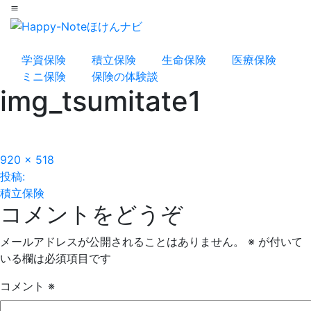
menu
学資保険
積立保険
生命保険
医療保険
ミニ保険
保険の体験談
img_tsumitate1
フ
920 × 518
投
ル
投稿:
サ
積立保険
稿
コメントをどうぞ
イ
ズ
ナ
メールアドレスが公開されることはありません。
※
が付いて
ビ
いる欄は必須項目です
ゲ
コメント
※